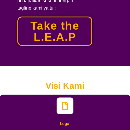
di dapatkan sesuai dengan
tagline kami yaitu :
Take the
L.E.A.P
Visi Kami
Legal