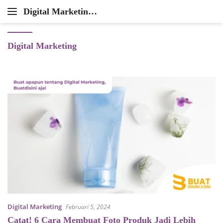
Langsung
Digital Marketing
ke
Mudahkan
Agency
konten
Urusan
Pemasaran
Digital Marketing
Onlinemu
Digital Marketing
Februari 5, 2024
Catat! 6 Cara Membuat Foto Produk Jadi Lebih