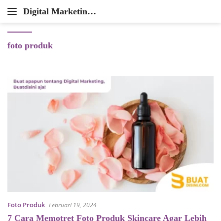
Langsung
Digital Marketing
ke
Mudahkan
Agency
konten
Urusan
Pemasaran
foto produk
Onlinemu
Foto Produk
Februari 19, 2024
7 Cara Memotret Foto Produk Skincare Agar Lebih